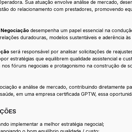
 Operadora. Sua atuação envolve análise de mercado, desen
stão do relacionamento com prestadores, promovendo equilí
 Negociação
desempenha um papel essencial na condução 
relações duradouras, modelos sustentáveis e aderência às 
ação
será responsável por analisar solicitações de reajuste
or estratégias que equilibrem qualidade assistencial e cu
a nos fóruns negociais e protagonismo na construção de so
gociação e análise de mercado, contribuindo diretamente p
de saúde, em uma empresa certificada GPTW, essa oportunid
IÇÕES
sando implementar a melhor estratégia negocial;
 apoiando o bom equilíbrio qualidade / custo;