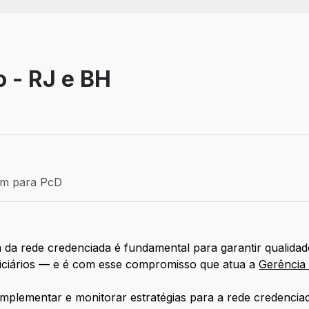
 - RJ e BH
Efetivo
ém para PcD
para PcD
da rede credenciada é fundamental para garantir qualidade 
ficiários — e é com esse compromisso que atua a
Gerência 
, implementar e monitorar estratégias para a rede credenc