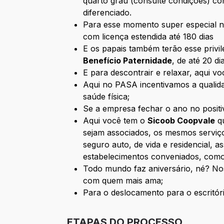
quarto grau (consulte condições) co
diferenciado.
Para esse momento super especial 
com licença estendida até 180 dias
E os papais também terão esse privi
Benefício Paternidade
, de até 20 di
E para descontrair e relaxar, aqui vo
Aqui no PASA incentivamos a qualid
saúde física;
Se a empresa fechar o ano no positi
Aqui você tem o
Sicoob Coopvale
qu
sejam associados, os mesmos serviço
seguro auto, de vida e residencial, a
estabelecimentos conveniados, como ó
Todo mundo faz aniversário, né? No
com quem mais ama;
Para o deslocamento para o escritó
ETAPAS DO PROCESSO