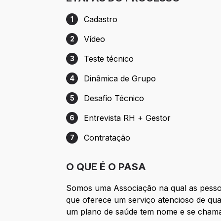
Cadastro
1
Etapa 1: Cadastro
Vídeo
2
Etapa 2: Vídeo
Teste técnico
3
Etapa 3: Teste técnico
Dinâmica de Grupo
4
Etapa 4: Dinâmica de Grupo
Desafio Técnico
5
Etapa 5: Desafio Técnico
Entrevista RH + Gestor
6
Etapa 6: Entrevista RH + Gestor
Contratação
7
Etapa 7: Contratação
O QUE É O PASA
Somos uma Associação na qual as pess
que oferece um serviço atencioso de qua
um plano de saúde tem nome e se cham