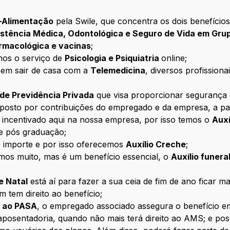
e-Alimentação
pela Swile, que concentra os dois benefícios
istência Médica, Odontológica e Seguro de Vida em Gru
rmacológica e vacinas
;
mos o serviço de
Psicologia e Psiquiatria
online;
sem sair de casa com a
Telemedicina
, diversos profission
 de Previdência Privada
que visa proporcionar segurança e
osto por contribuições do empregado e da empresa, a pa
 incentivado aqui na nossa empresa, por isso temos o
Auxí
e pós graduação;
importe e por isso oferecemos
Auxílio Creche
;
mos muito, mas é um benefício essencial, o
Auxílio funera
e Natal
está aí para fazer a sua ceia de fim de ano ficar ma
tem direito ao benefício;
 ao PASA
, o empregado associado assegura o benefício em
osentadoria, quando não mais terá direito ao AMS; e possib