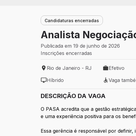
Candidaturas encerradas
Analista Negociação
Publicada em 19 de junho de 2026
Inscrições encerradas
Rio de Janeiro - RJ
Efetivo
Local de trabalho: Rio de Janeiro - RJ
Tipo de vaga: 
Híbrido
Vaga tamb
Modelo de trabalho: Híbrido
Vaga também 
DESCRIÇÃO DA VAGA
O PASA acredita que a gestão estratégica 
e uma experiência positiva para os bene
Essa gerência é responsável por definir