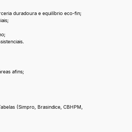
eria duradoura e equilíbrio eco-fin;
ais;
no;
istenciais.
reas afins;
Tabelas (Simpro, Brasindice, CBHPM,