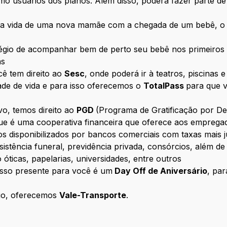
mo usuários dos planos. Além disso, poderá fazer parte 
na vida de uma nova mamãe com a chegada de um bebê, 
légio de acompanhar bem de perto seu bebê nos primeiros d
as
cê tem direito ao
Sesc
, onde poderá ir à teatros, piscinas 
ade de vida e para isso oferecemos o
TotalPass
para que v
vo, temos direito ao
PGD
(Programa de Gratificação por 
e é uma cooperativa financeira que oferece aos empreg
s disponibilizados por bancos comerciais com taxas mais 
ssistência funeral, previdência privada, consórcios, além d
ticas, papelarias, universidades, entre outros
sso presente para você é um
Day Off de Aniversário
, par
rio, oferecemos
Vale-Transporte
.